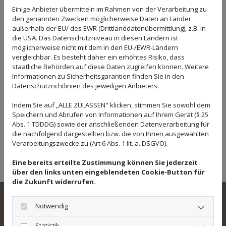
ich für Ihre Immobilie in Werne und Umgebung ein
Einige Anbieter übermitteln im Rahmen von der Verarbeitung zu
kostenpflichtiges Wertgutachten, welches auch vor
den genannten Zwecken möglicherweise Daten an Länder
Gericht Bestand hat. Durch meine qualifizierte
außerhalb der EU/ des EWR (Drittlanddatenübermittlung), z.B. in
die USA. Das Datenschutzniveau in diesen Ländern ist
Bewertung, die auf langjähriger Berufserfahrung
möglicherweise nicht mit dem in den EU-/EWR-Ländern
basiert, erhalten Sie Sicherheit.
vergleichbar. Es besteht daher ein erhöhtes Risiko, dass
staatliche Behörden auf diese Daten zugreifen können. Weitere
Informationen zu Sicherheitsgarantien finden Sie in den
Datenschutzrichtlinien des jeweiligen Anbieters.
Indem Sie auf „ALLE ZULASSEN" klicken, stimmen Sie sowohl dem
Speichern und Abrufen von Informationen auf Ihrem Gerät (§ 25
Abs. 1 TDDDG) sowie der anschließenden Datenverarbeitung für
die nachfolgend dargestellten bzw. die von Ihnen ausgewählten
Verarbeitungszwecke zu (Art 6 Abs. 1 lit. a. DSGVO).
Eine bereits erteilte Zustimmung können Sie jederzeit
über den links unten eingeblendeten Cookie-Button für
die Zukunft widerrufen.
Notwendig
ERSTELLUNG EINES
Statistik