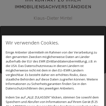
IMMOBILIENSACHVERSTÄNDIGEN
Klaus-Dieter Mintel
Wir verwenden Cookies.
Google Maps inaktiv
Einige Anbieter übermitteln im Rahmen von der Verarbeitung zu
Aufgrund Ihrer Cookie-Einstellungen
den genannten Zwecken möglicherweise Daten an Länder
kann dieses Modul nicht geladen werden.
außerhalb der EU/ des EWR (Drittlanddatenübermittlung), z.B. in
Wenn Sie dieses Modul sehen möchten,
die USA. Das Datenschutzniveau in diesen Ländern ist
passen Sie bitte Ihre Cookie-
möglicherweise nicht mit dem in den EU-/EWR-Ländern
Einstellungen entsprechend an.
vergleichbar. Es besteht daher ein erhöhtes Risiko, dass
staatliche Behörden auf diese Daten zugreifen können. Weitere
Cookie Einstellungen
Informationen zu Sicherheitsgarantien finden Sie in den
SENDEN SIE MIR EINE
Datenschutzrichtlinien des jeweiligen Anbieters.
NACHRICHT
Indem Sie auf „ALLE ZULASSEN" klicken, stimmen Sie sowohl dem
Speichern und Abrufen von Informationen auf Ihrem Gerät (§ 25