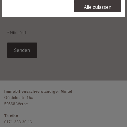
Ich habe die Datenschutzerklärung zur Kenntnis
Alle zulassen
genommen und stimme der Verarbeitung meiner
Daten zu. *
* Pflichtfeld
Immobiliensachverständiger Mintel
Gördelerstr. 15a
59368 Werne
Telefon
0171 353 30 16